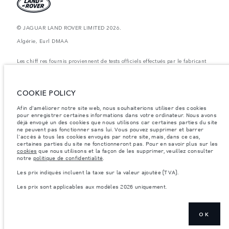
© JAGUAR LAND ROVER LIMITED 2026.
Algérie, Eurl DMAA
Les chiff res fournis proviennent de tests officiels effectués par le fabricant
conformément å la législation européenne en vigueur. La consommation
réelle de carburant d'un véhicule peut différer de celle obtenue dans ces
tests et ces chiffres sont fournis å des fins de comparaison uniquement. Les
données, les caractéristiques techniques et les couleurs publiées sur le
COOKIE POLICY
configurateur peuvent varier d'un marché à l'autre et ne comprennent pas
de prix. Veuillez consulter votre concessionnaire pour des informations sur
Afin d'améliorer notre site web, nous souhaiterions utiliser des cookies
la disponibilité et les prix.
pour enregistrer certaines informations dans votre ordinateur. Nous avons
Les poids indiqués correspondent à des spécifications de véhicule standard.
déjà envoyé un des cookies que nous utilisons car certaines parties du site
Les accessoires et autres éléments montés après le point de fabrication
ne peuvent pas fonctionner sans lui. Vous pouvez supprimer et barrer
affecteront la charge utile. Assurez-vous que le poids total en charge du
l'accès à tous les cookies envoyés par notre site, mais, dans ce cas,
véhicule, les charges maximales par essieu et la charge utile ne sont pas
certaines parties du site ne fonctionneront pas. Pour en savoir plus sur les
dépassés lorsque vous chargez des accessoires, des occupants, des liquides
cookies
que nous utilisons et la façon de les supprimer, veuillez consulter
et des carburants.
notre
politique de confidentialité
.
Remarque importante sur les images et les spécifications.
La pénurie
Les prix indiqués incluent la taxe sur la valeur ajoutée (TVA).
mondiale de semi-conducteurs affecte actuellement les spécifications de
construction des véhicules, la disponibilité des options et les délais de
Les prix sont applicables aux modèles 2026 uniquement.
construction. Cette situation s’avère très fluctuante, et par conséquent, les
images utilisées actuellement sur le site Web peuvent ne pas refléter
entièrement les spécifications actuelles en ce qui concerne les
caractéristiques, les options, les finitions et les combinaisons de couleurs.
Veuillez consulter votre concessionnaire pour avoir confirmation des
OK
restrictions actuelles et faire un choix éclairé