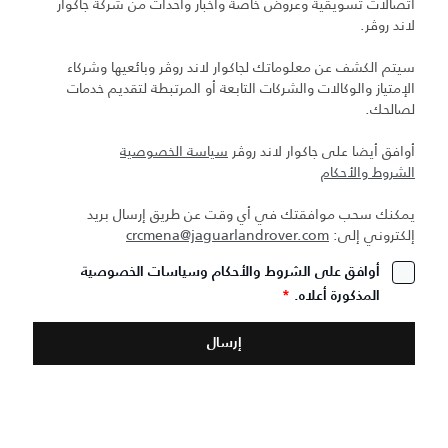
اتصالات تسويقية وعروض خاصة وأخبار وأحداث من شركة جاكوار
لاند روڤر.
سيتم الكشف عن معلوماتك لجاكوار لاند روڤر وبائعيها وشركاء
الإمتياز والوكالات والشركات التابعة أو المرتبطة لتقديم خدمات
لصالحك.
أوافق أيضا على جاكوار لاند روڤر
سياسة الخصوصية
الشروط والأحكام
يمكنك سحب موافقتك في أي وقت عن طريق إرسال بريد
إلكتروني إلى:
crcmena@jaguarlandrover.com
أوافق على الشروط والأحكام وسياسات الخصوصية
المذكورة أعلاه.
*