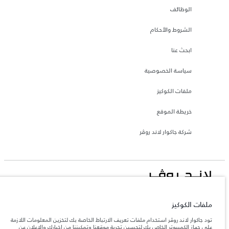
الوظائف
الشروط والأحكام
ابحث عنا
سياسة الخصوصية
ملفات الكوكيز
خريطة الموقع
شركة جاكوار لاند روڤر
جاكوار لاند روڨر المحدودة: 2026
ملفات الكوكيز
Eurl DMAA
تود جاكوار لاند روڤر استخدام ملفات تعريف الارتباط الخاصة بك لتخزين المعلومات اللازمة
تعكس الأوزان المذكورة مواصفات السيارة القياسية. سوف تؤثر الإكسسوارات وغيرها من
العناصر المثبتة بعد نقطة التصنيع في الحمولة. تأكد من عدم تجاوز الوزن الإجمالي للسيارة
على جهاز الكمبيوتر الخاص بك لتحسين تجربة موقعنا وتمكيننا من إخبارك والإعلان عن