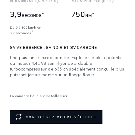
DE 0 À 100 KM/H (À PARTIR DE)
MAXIMUM TORQUE (UP TO)
3,9
750
*
*
SECONDS
NM
De 0 à 100 km/h en
*
3,7 secondes.
SV V8 ESSENCE : SV NOIR ET SV CARBONE
Une puissance exceptionnelle. Exploitez le plein potentiel
du moteur 4.4L V8 semi-hybride à double
turbocompresseur de 635 ch spécialement conçu, le plus
puissant jamais monté sur un Range Rover.
La variante P635 est détaillée ici.
CONFIGUREZ VOTRE VÉHICULE