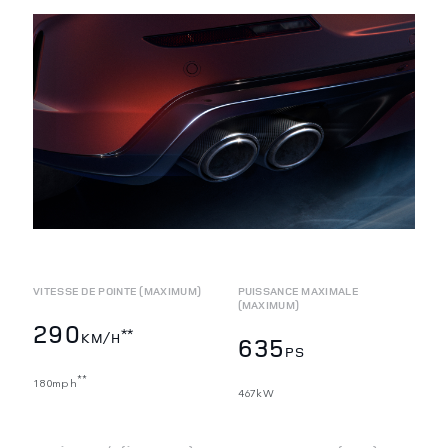
VITESSE DE POINTE (MAXIMUM)
PUISSANCE MAXIMALE
(MAXIMUM)
290
**
KM/H
635
PS
**
180mph
467kW