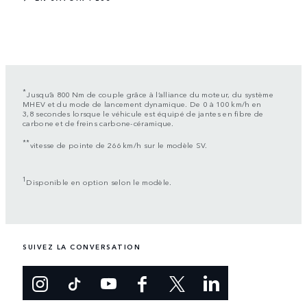
*
Jusqu’à 800 Nm de couple grâce à l’alliance du moteur, du système
MHEV et du mode de lancement dynamique. De 0 à 100 km/h en
3,8 secondes lorsque le véhicule est équipé de jantes en fibre de
carbone et de freins carbone-céramique.
**
vitesse de pointe de 266 km/h sur le modèle SV.
1
Disponible en option selon le modèle.
SUIVEZ LA CONVERSATION