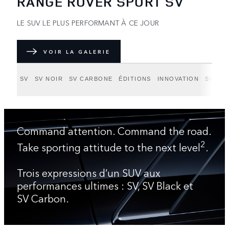
RANGE ROVER SPORT SV
LE SUV LE PLUS PERFORMANT À CE JOUR
VOIR LA GALERIE
SV
SV NOIR
SV CARBONE
ÉDITIONS
INNOVATION
SV BE
Command attention. Command the road.
2
Take sporting attitude to the next level
.
Trois expressions d’un SUV aux
performances ultimes : SV, SV Black et
SV Carbon.