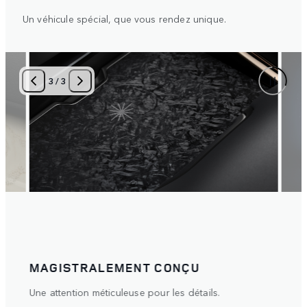
Un véhicule spécial, que vous rendez unique.
3
/
3
MAGISTRALEMENT CONÇU
PAR
riaux.
Une attention méticuleuse pour les détails.
Un vé