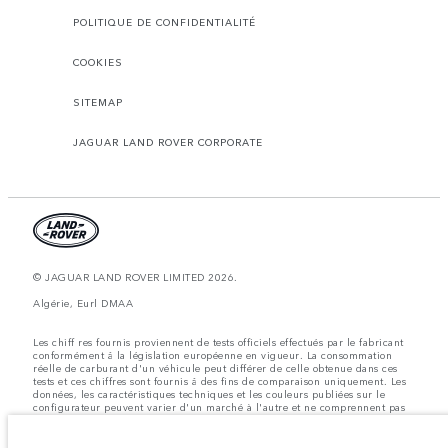
POLITIQUE DE CONFIDENTIALITÉ
COOKIES
SITEMAP
JAGUAR LAND ROVER CORPORATE
© JAGUAR LAND ROVER LIMITED 2026.
Algérie, Eurl DMAA
Les chiff res fournis proviennent de tests officiels effectués par le fabricant
conformément å la législation européenne en vigueur. La consommation
réelle de carburant d'un véhicule peut différer de celle obtenue dans ces
tests et ces chiffres sont fournis å des fins de comparaison uniquement. Les
données, les caractéristiques techniques et les couleurs publiées sur le
configurateur peuvent varier d'un marché à l'autre et ne comprennent pas
de prix. Veuillez consulter votre concessionnaire pour des informations sur
la disponibilité et les prix.