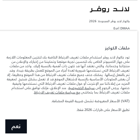
جاكوار لاند روڨر المحدودة: 2026
Eurl DMAA
تعكس الأوزان المذكورة مواصفات السيارة القياسية. سوف تؤثر الإكسسوارات وغيرها من
العناصر المثبتة بعد نقطة التصنيع في الحمولة. تأكد من عدم تجاوز الوزن الإجمالي للسيارة
والحد الأقصى لأحمال المحور عند تحميل السيارة بالإكسسوارات والركاب والسوائل والوقود
ملفات الكوكيز
والحمولة.
تود جاكوار لاند روڤر استخدام ملفات تعريف الارتباط الخاصة بك لتخزين المعلومات اللازمة
على جهاز الكمبيوتر الخاص بك لتحسين تجربة موقعنا وتمكيننا من إخبارك والإعلان عن
المعلومات والمواصفات والأسعار والألوان المذكورة على هذا الموقع قد تختلف من بلد إلى
منتجاتنا وخدماتنا، والتي نعتقد أنها قد تكون ذات أهمية بالنسبة إليك. واحد من ملفات
آخر، كما أنّها قد تتغير بدون إشعار مسبق. الرجاء التواصل مع وكيلنا المحلي للتأكد من توفّرها
تعريف الارتباط التي نستخدمها ضرورية لعدة أجزاء من الموقع للعمل بطريقة جيدة، وقد
والتحقق من الأسعار.
تم بالفعل إرسالها. يمكنك حذف جميع ملفات تعريف الارتباط من هذا الموقع وحظرها، إلا
إن النقص العالمي في أشباه الموصلات يؤثر حاليًا
أن بعض المكونات الأساسية بالنسبة لاشتغال الموقع قد لا تعمل بشكل صحيح. لمعرفة
ملاحظة مهمة حول الصور والمواصفات.
في مواصفات تصميم السيارات وتوفر الخيارات وتوقيتات التصاميم. هذا ظرف ديناميكي
المزيد عن إعلاناتنا عبر الإنترنت أو حول ملفات تعريف الارتباط التي نستخدمها وكيفية
للغاية، ونتيجة لذلك، قد لا تمثّل الصور المستخدَمة ضمن موقع الويب حاليًا المواصفات الحالية
حذفها، يرجى الرجوع إلى
سياسة الخصوصية
. عند الإغلاق، فإنك توافق على استخدام
بالكامل بالنسبة إلى الميزات والخيارات والحلية ومجموعات الألوان. يرجى استشارة وكيلك الذي
ملفات تعريف الارتباط بما يتماشى
مع سياسة ملفات تعريف الارتباط
.
سيتمكّن من تأكيد أي تقييدات حالية معك للسماح لك باتخاذ قرار مدروس
(VAT) الأسعار المعروضة تشمل ضريبة القيمة المضافة.
الأرقام المقدمة هي نتيجة لاختبارات المصنع الرسمية وفقاً لتشريعات الاتحاد الأوروبي. قد
يتباين استهلك الوقود الفعلي للمركبة عن ذلك المتحقق في تلك الاختبارات كما أن هذه
تطبق الأسعار على طرازات 2026 فقط.
الأرقام بغرض المقارنة فحسب.‎‎‎
نعم
عرض المزيد
ابحث عن وكيل