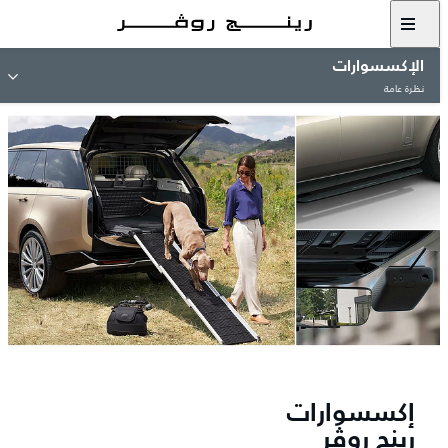
الإكسسوارات
نظرة عامة
إكسسوارات
رينج روڤر