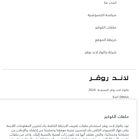
ابحث عنا
سياسة الخصوصية
ملفات الكوكيز
خريطة الموقع
شركة جاكوار لاند روڤر
جاكوار لاند روڨر المحدودة: 2026
Eurl DMAA
تعكس الأوزان المذكورة مواصفات السيارة القياسية. سوف تؤثر الإكسسوارات وغيرها من
العناصر المثبتة بعد نقطة التصنيع في الحمولة. تأكد من عدم تجاوز الوزن الإجمالي للسيارة
والحد الأقصى لأحمال المحور عند تحميل السيارة بالإكسسوارات والركاب والسوائل والوقود
ملفات الكوكيز
والحمولة.
تود جاكوار لاند روڤر استخدام ملفات تعريف الارتباط الخاصة بك لتخزين المعلومات اللازمة
على جهاز الكمبيوتر الخاص بك لتحسين تجربة موقعنا وتمكيننا من إخبارك والإعلان عن
المعلومات والمواصفات والأسعار والألوان المذكورة على هذا الموقع قد تختلف من بلد إلى
منتجاتنا وخدماتنا، والتي نعتقد أنها قد تكون ذات أهمية بالنسبة إليك. واحد من ملفات
آخر، كما أنّها قد تتغير بدون إشعار مسبق. الرجاء التواصل مع وكيلنا المحلي للتأكد من توفّرها
تعريف الارتباط التي نستخدمها ضرورية لعدة أجزاء من الموقع للعمل بطريقة جيدة، وقد