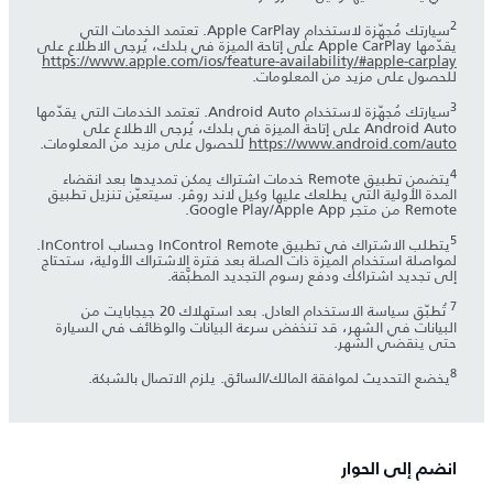
سيارتك مُجهّزة لاستخدام Apple CarPlay. تعتمد الخدمات التي
يقدّمها Apple CarPlay على إتاحة الميزة في بلدك، يُرجى الاطلاع على
https://www.apple.com/ios/feature-availability/#apple-carplay
للحصول على مزيد من المعلومات.
سيارتك مُجهّزة لاستخدام Android Auto. تعتمد الخدمات التي يقدّمها
Android Auto على إتاحة الميزة في بلدك، يُرجى الاطلاع على
https://www.android.com/auto
للحصول على مزيد من المعلومات.
يتضمن تطبيق Remote خدمات اشتراك يمكن تمديدها بعد انقضاء
المدة الأولية التي يطلعك عليها وكيل لاند روڤر. سيتعيّن تنزيل تطبيق
Remote من متجر Apple App‏/Google Play.
يتطلب الاشتراك في تطبيق InControl Remote وحساب InControl.
لمواصلة استخدام الميزة ذات الصلة بعد فترة الاشتراك الأولية، ستحتاج
إلى تجديد اشتراكك ودفع رسوم التجديد المطبَّقة.
تُطبّق سياسة الاستخدام العادل. بعد استهلاك 20 جيجابايت من
البيانات في الشهر، قد تنخفض سرعة البيانات والوظائف في السيارة
حتى ينقضي الشهر.
يخضع التحديث لموافقة المالك/السائق. يلزم الاتصال بالشبكة.
انضم إلى الحوار