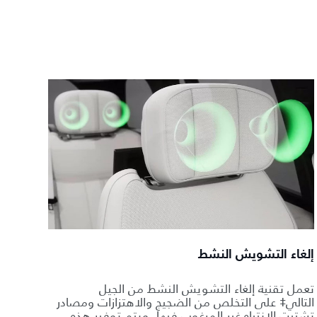
إلغاء التشويش النشط
تعمل تقنية إلغاء التشويش النشط من الجيل
التالي‡ على التخلص من الضجيج والاهتزازات ومصادر
تشتيت الانتباه غير المرغوب فيها. ويتم توفير هذه