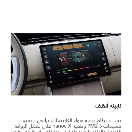
كابينة أنظف
يساعد نظام تنقية هواء الكابينة الاحترافي بتنقية
جسيمات PM2,5 وتقنية nanoe X على تقليل الروائح
الكريهة والبكتيريا والمواد المسببة للحساسية في هواء