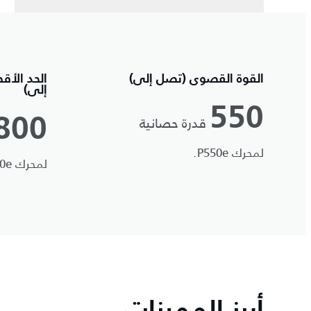
القوة القصوى (تصل إلى)
الحد الأق
إلى)
550
قدرة حصانية
800
لمحرك P550e.
لمحرك P550e.