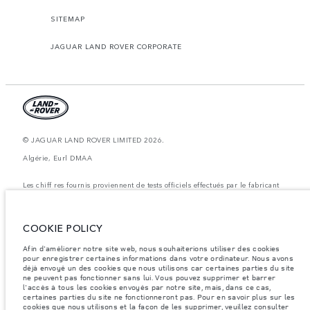
SITEMAP
JAGUAR LAND ROVER CORPORATE
© JAGUAR LAND ROVER LIMITED 2026.
Algérie, Eurl DMAA
Les chiff res fournis proviennent de tests officiels effectués par le fabricant
conformément å la législation européenne en vigueur. La consommation
réelle de carburant d'un véhicule peut différer de celle obtenue dans ces
tests et ces chiffres sont fournis å des fins de comparaison uniquement. Les
données, les caractéristiques techniques et les couleurs publiées sur le
COOKIE POLICY
configurateur peuvent varier d'un marché à l'autre et ne comprennent pas
de prix. Veuillez consulter votre concessionnaire pour des informations sur
la disponibilité et les prix.
Afin d'améliorer notre site web, nous souhaiterions utiliser des cookies
pour enregistrer certaines informations dans votre ordinateur. Nous avons
Les poids indiqués correspondent à des spécifications de véhicule standard.
déjà envoyé un des cookies que nous utilisons car certaines parties du site
Les accessoires et autres éléments montés après le point de fabrication
ne peuvent pas fonctionner sans lui. Vous pouvez supprimer et barrer
affecteront la charge utile. Assurez-vous que le poids total en charge du
l'accès à tous les cookies envoyés par notre site, mais, dans ce cas,
véhicule, les charges maximales par essieu et la charge utile ne sont pas
certaines parties du site ne fonctionneront pas. Pour en savoir plus sur les
dépassés lorsque vous chargez des accessoires, des occupants, des liquides
cookies
que nous utilisons et la façon de les supprimer, veuillez consulter