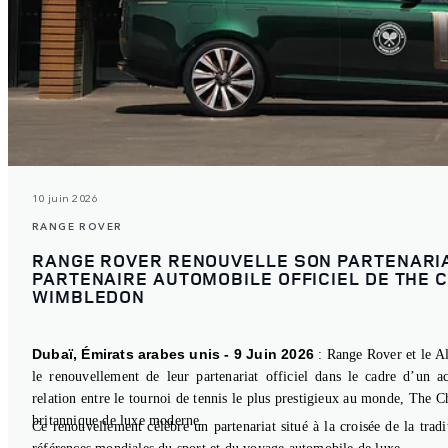
10 juin 2026
RANGE ROVER
RANGE ROVER RENOUVELLE SON PARTENARIA
PARTENAIRE AUTOMOBILE OFFICIEL DE THE 
WIMBLEDON
Dubaï, Émirats arabes unis - 9 Juin 2026
: Range Rover et le A
le renouvellement de leur partenariat officiel dans le cadre d’un ac
relation entre le tournoi de tennis le plus prestigieux au monde, The
britannique de luxe moderne.
Ce renouvellement célèbre un partenariat situé à la croisée de la tradi