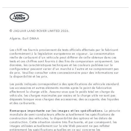
© JAGUAR LAND ROVER LIMITED 2026.
Algérie, Eurl DMAA
Les chiff res fournis proviennent de tests officiels effectués par le fabricant
conformément å la législation européenne en vigueur. La consommation
réelle de carburant d'un véhicule peut différer de celle obtenue dans ces
tests et ces chiffres sont fournis å des fins de comparaison uniquement. Les
données, les caractéristiques techniques et les couleurs publiées sur le
configurateur peuvent varier d'un marché à l'autre et ne comprennent pas
de prix. Veuillez consulter votre concessionnaire pour des informations sur
la disponibilité et les prix.
Les poids indiqués correspondent à des spécifications de véhicule standard.
Les accessoires et autres éléments montés après le point de fabrication
affecteront la charge utile. Assurez-vous que le poids total en charge du
véhicule, les charges maximales par essieu et la charge utile ne sont pas
dépassés lorsque vous chargez des accessoires, des occupants, des liquides
et des carburants.
Remarque importante sur les images et les spécifications.
La pénurie
mondiale de semi-conducteurs affecte actuellement les spécifications de
construction des véhicules, la disponibilité des options et les délais de
construction. Cette situation s’avère très fluctuante, et par conséquent, les
images utilisées actuellement sur le site Web peuvent ne pas refléter
entièrement les spécifications actuelles en ce qui concerne les