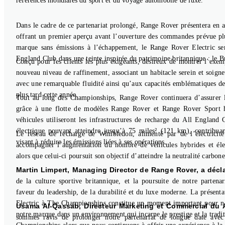
références mondiales du sport et du voyage automobile de luxe.
Dans le cadre de ce partenariat prolongé, Range Rover présentera en 
offrant un premier aperçu avant l’ouverture des commandes prévue plu
marque sans émissions à l’échappement, le Range Rover Electric ser
England Club dans une teinte inspirée du patrimoine britannique : le B
Conçu pour les clients les plus exigeants, désireux de montrer l’exem
nouveau niveau de raffinement, associant un habitacle serein et soign
avec une remarquable fluidité ainsi qu’aux capacités emblématiques d
plus tard cette année.
Tout au long des Championships, Range Rover continuera d’assurer le 
grâce à une flotte de modèles Range Rover et Range Rover Sport hy
véhicules utiliseront les infrastructures de recharge du All England
électrique pouvant atteindre jusqu’à 75 miles² (121 km), contribu
Le réseau de recharge de Wimbledon, alimenté par de l’électricité
visant à réduire les émissions liées à ses opérations.
accompagner l’augmentation du nombre de véhicules hybrides et éle
alors que celui-ci poursuit son objectif d’atteindre la neutralité carbon
Martin Limpert, Managing Director de Range Rover, a décla
de la culture sportive britannique, et la poursuite de notre parte
faveur du leadership, de la durabilité et du luxe moderne. La présen
Electric à The Championships constitue un moment important pour nou
Usama Al-Qassab, Directeur Marketing et Commercial du A
notre marque dans un environnement qui incarne le prestige et la trad
sommes ravis de prolonger notre partenariat de longue date ave