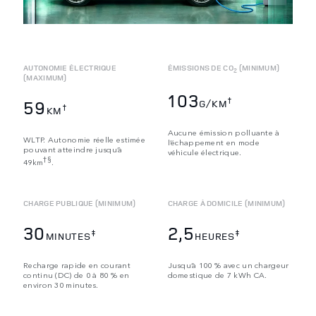
AUTONOMIE ÉLECTRIQUE
ÉMISSIONS DE CO
(MINIMUM)
2
(MAXIMUM)
103
†
59
G/KM
†
KM
Aucune émission polluante à
WLTP. Autonomie réelle estimée
l’échappement en mode
pouvant atteindre jusqu’à
véhicule électrique.
†§
49km
.
CHARGE PUBLIQUE (MINIMUM)
CHARGE À DOMICILE (MINIMUM)
30
2,5
‡
‡
MINUTES
HEURES
Recharge rapide en courant
Jusqu’à 100 % avec un chargeur
continu (DC) de 0 à 80 % en
domestique de 7 kWh CA.
environ 30 minutes.