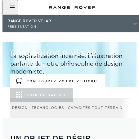
RANGE ROVER VELAR
PRÉSENTATION
RANGE ROVER VELAR
La sophistication incarnée. L’illustration
parfaite de notre philosophie de design
PRÉSENTATION DES BELGRAVIA EDITIONS
moderniste.
CONFIGUREZ VOTRE VÉHICULE
VOIR LA GALERIE
DESIGN
TECHNOLOGIES
CAPACITÉS TOUT-TERRAIN
PERF
UN OBJET DE DÉSIR