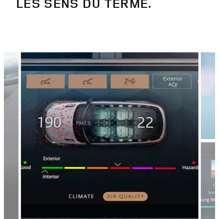
LES SENS DU TERME.
3
/
4