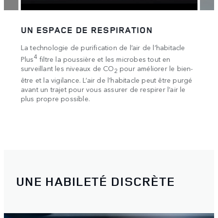
PIRATION
LES MAINS LIBRES
n de l’air de l’habitacle
Toutes les informations d’un coup d’œil.
bord virtuel de 12,3 pouces et l’affichag
les microbes tout en
fournissent des informations dans le ch
O
pour améliorer le bien-
2
 l’habitacle peut être purgé
urer de respirer l’air le
UNE HABILETÉ DISCRÈTE