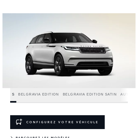
S
BELGRAVIA EDITION
BELGRAVIA EDITION SATIN
AUTOBI
CONFIGUREZ VOTRE VÉHICULE
PARCOUREZ LES MODÈLES