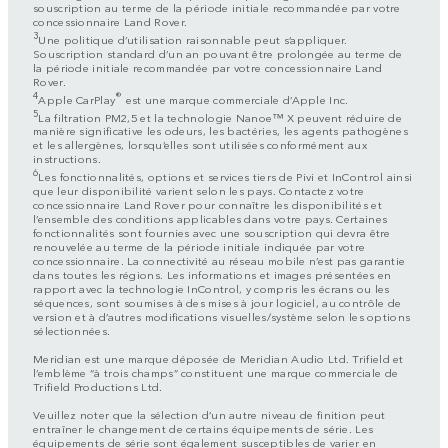
souscription au terme de la période initiale recommandée par votre
concessionnaire Land Rover.
3
Une politique d’utilisation raisonnable peut s’appliquer.
Souscription standard d’un an pouvant être prolongée au terme de
la période initiale recommandée par votre concessionnaire Land
Rover.
4
®
Apple CarPlay
est une marque commerciale d’Apple Inc.
5
La filtration PM2,5 et la technologie Nanoe™ X peuvent réduire de
manière significative les odeurs, les bactéries, les agents pathogènes
et les allergènes, lorsqu’elles sont utilisées conformément aux
instructions.
6
Les fonctionnalités, options et services tiers de Pivi et InControl ainsi
que leur disponibilité varient selon les pays. Contactez votre
concessionnaire Land Rover pour connaître les disponibilités et
l’ensemble des conditions applicables dans votre pays. Certaines
fonctionnalités sont fournies avec une souscription qui devra être
renouvelée au terme de la période initiale indiquée par votre
concessionnaire. La connectivité au réseau mobile n’est pas garantie
dans toutes les régions. Les informations et images présentées en
rapport avec la technologie InControl, y compris les écrans ou les
séquences, sont soumises à des mises à jour logiciel, au contrôle de
version et à d’autres modifications visuelles/système selon les options
sélectionnées.
Meridian est une marque déposée de Meridian Audio Ltd. Trifield et
l’emblème “à trois champs” constituent une marque commerciale de
Trifield Productions Ltd.
Veuillez noter que la sélection d’un autre niveau de finition peut
entraîner le changement de certains équipements de série. Les
équipements de série sont également susceptibles de varier en