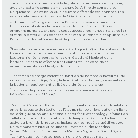
constructeur conformément à la législation européenne en vigueur,
avec une batterie complètement chargée. À titre de comparaison
uniquement. Les vraies valeurs peuvent différer de ces données. Les
valeurs relatives aux émissions de CO
, à la consommation de
2
carburant et d’énergie ainsi qu’à l’autonomie peuvent varier en
fonction de plusieurs facteurs : style de conduite, conditions
environnementales, charge, roues et accessoires montés, trajet réel et
état de la batterie. Les données relatives à l’autonomie s’appuient sur
l’autonomie des véhicules de série pour un trajet standard.
§
Les valeurs d’autonomie en mode électrique (EV) sont établies sur la
base d’un véhicule de série parcourant un itinéraire normalisé.
L’autonomie réelle peut varier selon l’état du véhicule et de la
batterie, l’itinéraire effectivement emprunté, les conditions
environnementales et le style de conduite.
‡
Les temps de charge varient en fonction de nombreux facteurs (liste
non exhaustive) : l’âge, l’état, la température et la charge existante de
la batterie, l’équipement utilisé et la durée de la charge.
*
La vitesse de pointe des moteurs avec suspension à ressorts
hélicoïdaux est de 210 km/h.
1
National Center for Biotechnology Information : étude sur la relation
entre la capacité de réaction et l’état mental pour l’évaluation en ligne
de la fatigue au volant. National Center for Biotechnology Information
: effet du bruit du trafic routier sur le temps de réaction. La Réduction
active du bruit de la route est incluse sur les modèles spécifiés avec
un toit panoramique et équipés du système audio Meridian
Sound/Meridian 3D Surround ou Meridian Signature Sound System.
2
La navigation connectée requiert une prolongation de la