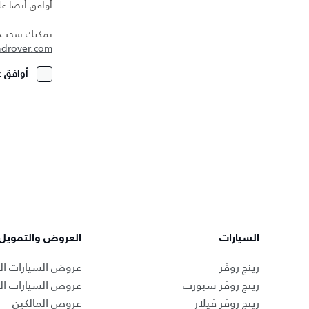
أوافق أيضا عل
يمكنك سحب مو
ndrover.com
أوافق ع
السيارات
العروض والتمويل
رينج روڤر
عروض السيارات ال
رينج روڤر سبورت
عروض السيارات ا
رينج روڤر ڤيلار
عروض المالكين