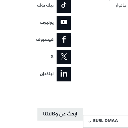
جاكوار
تيك توك
يوتيوب
فيسبوك
X
لينكدإن
ابحث عن وكالاتنا
EURL DMAA