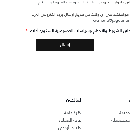
ى جاكوار لاند روڤر
سياسة الخصوصية
الشروط والأحكام
افقتك في أي وقت عن طريق إرسال بريد إلكتروني إلى:
crcmena@jaguarla
لى الشروط والأحكام وسياسات الخصوصية المذكورة أعلاه.
*
المالكون
جديدة
نظرة عامة
لمستعملة
رعاية العملاء
تطبيق أردحي