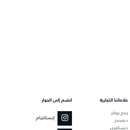
علاماتنا التجارية
انضم إلى الحوار
رينج روڤر
إنستاغرام
ديفيندر
ديسكڤري