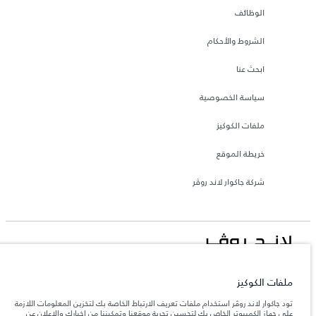
الوظائف
الشروط والأحكام
ابحث عنا
سياسة الخصوصية
ملفات الكوكيز
خريطة الموقع
شركة جاكوار لاند روڤر
جاكوار لاند روڨر المحدودة: 2026
ملفات الكوكيز
Eurl DMAA
تود جاكوار لاند روڤر استخدام ملفات تعريف الارتباط الخاصة بك لتخزين المعلومات اللازمة
تعكس الأوزان المذكورة مواصفات السيارة القياسية. سوف تؤثر الإكسسوارات وغيرها من
العناصر المثبتة بعد نقطة التصنيع في الحمولة. تأكد من عدم تجاوز الوزن الإجمالي للسيارة
على جهاز الكمبيوتر الخاص بك لتحسين تجربة موقعنا وتمكيننا من إخبارك والإعلان عن