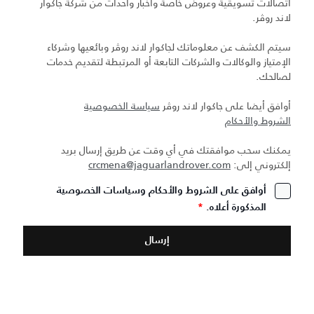
اتصالات تسويقية وعروض خاصة وأخبار وأحداث من شركة جاكوار
لاند روڤر.
سيتم الكشف عن معلوماتك لجاكوار لاند روڤر وبائعيها وشركاء
الإمتياز والوكالات والشركات التابعة أو المرتبطة لتقديم خدمات
لصالحك.
أوافق أيضا على جاكوار لاند روڤر
سياسة الخصوصية
الشروط والأحكام
يمكنك سحب موافقتك في أي وقت عن طريق إرسال بريد
إلكتروني إلى:
crcmena@jaguarlandrover.com
أوافق على الشروط والأحكام وسياسات الخصوصية
المذكورة أعلاه.
*