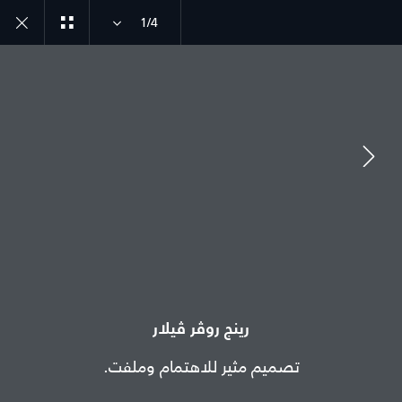
1/4
انضم إلى الحوار
الدولة
الجزائر
رينج روڤر ڤيلار
اللغة
تصميم مثير للاهتمام وملفت.
عربي
الوكيل المعتمد