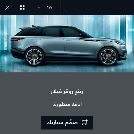
1/9
انضم إلى الحوار
رينج روڤر ڤيلار
الدولة
أناقة متطورة.
الجزائر
اللغة
صمِّم سيارتك
عربي
الوكيل المعتمد