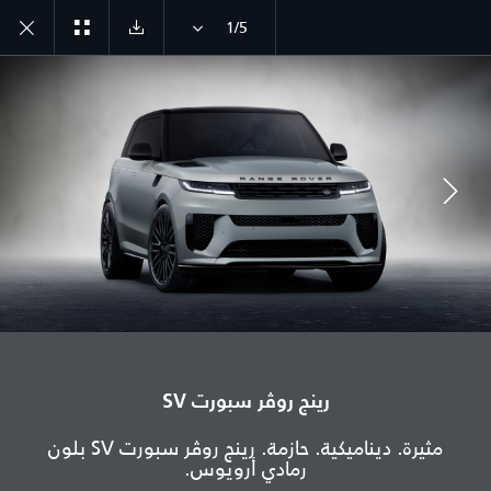
1/5
انضم إلى الحوار
الدولة
الجزائر
رينج روڤر سبورت SV
اللغة
مثيرة. ديناميكية. حازمة. رينج روڤر سبورت SV بلون
عربي
رمادي أرويوس.
الوكيل المعتمد